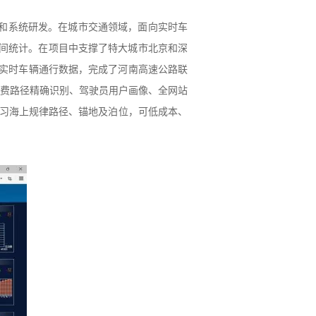
和系统研发。
在城市交通领域
，面向实时车
时间统计。
在项目
中支撑了
特大城市北京和深
实时车辆通行数据，
完成了
河南高速公路联
费路径精确识别、
驾驶员
用户画像、
全网
站
习海上规律路径、锚地及泊位，可低成本、