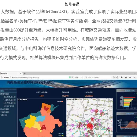
智能交通
空大数据，
基于
软件
品牌
DeCloud4SD
，实验室完成了多项了实际业务项目
包括黑名单
/黄标车/假牌/套牌/超速车辆实时甄别、全网路段交通流/旅行
并发量由
600提升至万级，大幅提升可用性。
在城际交通领域
，
面向
收费站
路
例行月度分析报告
。构建
多维时空分析
，
实现偷逃费嫌疑车辆发现、收
交通领域
，
与中电科海洋信息技术研究院合作，面向船舶轨迹大数据，学
行为模式发现。相关算法模块已集成到合作单位的海洋大数据应用。