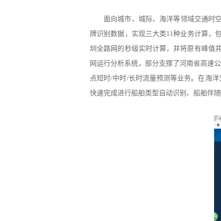
面向城市
、城际、海洋等领域
交通时
牌识别数据，
实现三大类
11种业务计算
，
圳全路网的秒级实时计算
，并
将原有峰值
网运行分析系统
，部分
支撑
了河南省
高速公
点短时
/中时/长
时流量预测等业务。
在海洋
快速完成进行船舶类型自动识别、船舶伴随